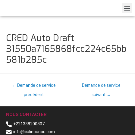
CRED Auto Draft
31550a7165868fcc224c65bb
581b285c
←
Demande de service
Demande de service
précédent
suivant
→
NOUS CONTACTER
+221338200807
info@calinounou.com