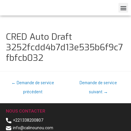
CRED Auto Draft
3252fcdd4b7d13e535b6f9c7
fbfcb032
←
Demande de service
Demande de service
précédent
suivant
→
NOUS CONTACTER
+221338200807
info@calinounou.com