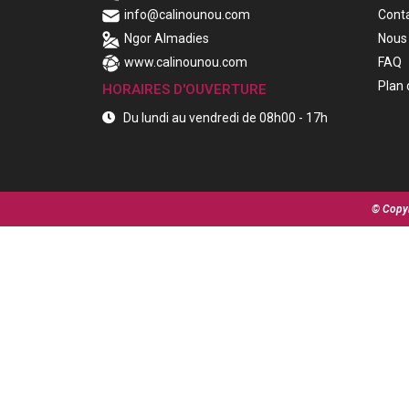
info@calinounou.com
Cont
Ngor Almadies
Nous 
www.calinounou.com
FAQ
Plan 
HORAIRES D'OUVERTURE
Du lundi au vendredi de 08h00 - 17h
© Copyr