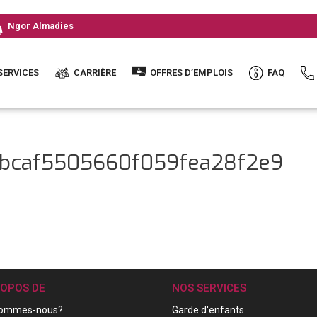
Ngor Almadies
SERVICES
CARRIÈRE
OFFRES D’EMPLOIS
FAQ
3bcaf5505660f059fea28f2e9
ROPOS DE
NOS SERVICES
sommes-nous?
Garde d'enfants