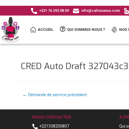
+221 76 292 08 09
info@calinounou.com
ACCUEIL
QUI SOMMES-NOUS ?
NOS 
CRED Auto Draft 327043c
←
Demande de service précédent
NOUS CONTACTER
A P
+221338200807
Qui 