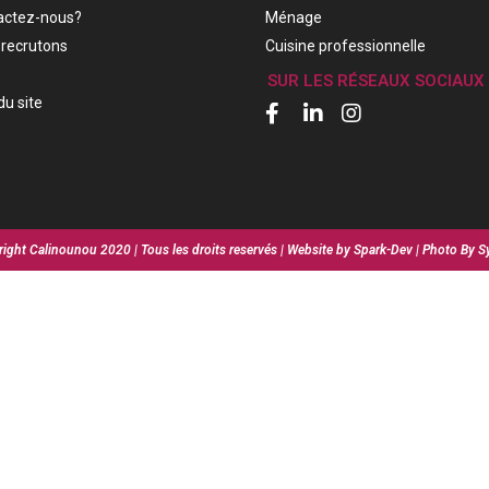
actez-nous?
Ménage
recrutons
Cuisine professionnelle
SUR LES RÉSEAUX SOCIAUX
du site
ight Calinounou 2020 | Tous les droits reservés | Website by Spark-Dev | Photo By S