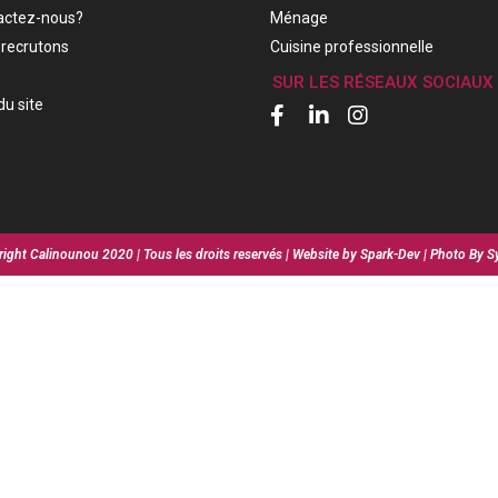
actez-nous?
Ménage
recrutons
Cuisine professionnelle
SUR LES RÉSEAUX SOCIAUX
du site
ight Calinounou 2020 | Tous les droits reservés | Website by Spark-Dev | Photo By S