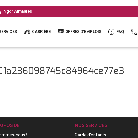
Ngor Almadies
SERVICES
CARRIÈRE
OFFRES D’EMPLOIS
FAQ
801a236098745c84964ce77e3
ROPOS DE
NOS SERVICES
sommes-nous?
Garde d'enfants