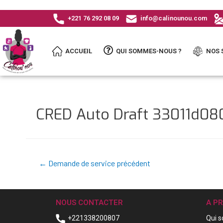
+221 76 292 08 09
info@calinounou.com
ACCUEIL
QUI SOMMES-NOUS ?
NOS 
CRED Auto Draft 33011d0
←
Demande de service précédent
NOUS CONTACTER
A P
+221338200807
Qui 