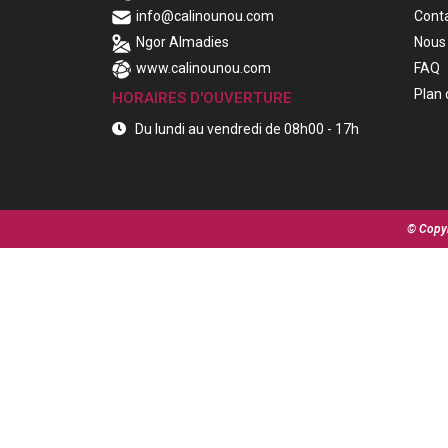
info@calinounou.com
Cont
Ngor Almadies
Nous 
www.calinounou.com
FAQ
Plan 
HORAIRES D'OUVERTURE
Du lundi au vendredi de 08h00 - 17h
© Copyr