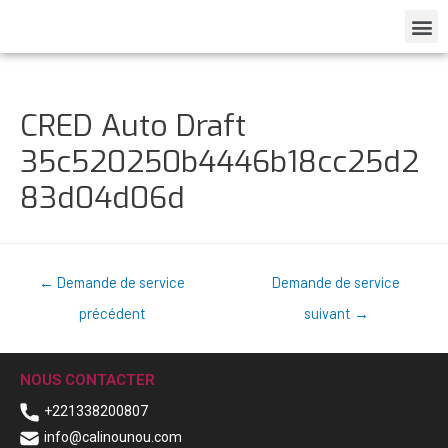
CRED Auto Draft
35c520250b4446b18cc25d2
83d04d06d
←
Demande de service
Demande de service
précédent
suivant
→
NOUS CONTACTER
+221338200807
info@calinounou.com