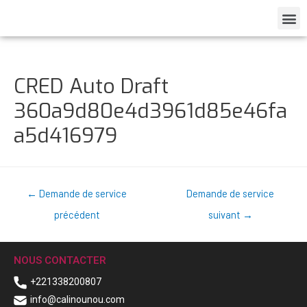
CRED Auto Draft
360a9d80e4d3961d85e46fa
a5d416979
←
Demande de service
Demande de service
précédent
suivant
→
NOUS CONTACTER
+221338200807
info@calinounou.com