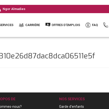
Ngor Almadies
SERVICES
CARRIÈRE
OFFRES D’EMPLOIS
FAQ
d310e26d87dac8dca06511e5f
ROPOS DE
NOS SERVICES
sommes-nous?
Garde d'enfants