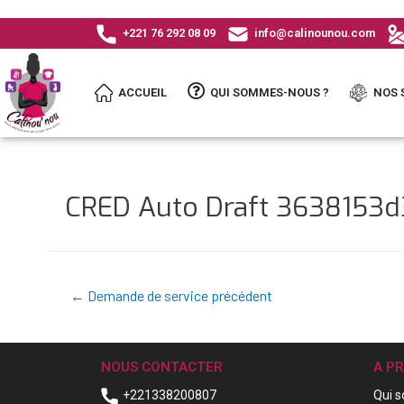
+221 76 292 08 09
info@calinounou.com
ACCUEIL
QUI SOMMES-NOUS ?
NOS 
CRED Auto Draft 3638153
←
Demande de service précédent
NOUS CONTACTER
A P
+221338200807
Qui 