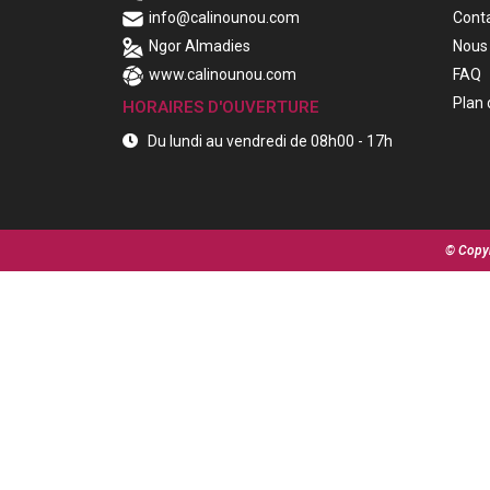
info@calinounou.com
Cont
Ngor Almadies
Nous 
www.calinounou.com
FAQ
Plan 
HORAIRES D'OUVERTURE
Du lundi au vendredi de 08h00 - 17h
© Copyr