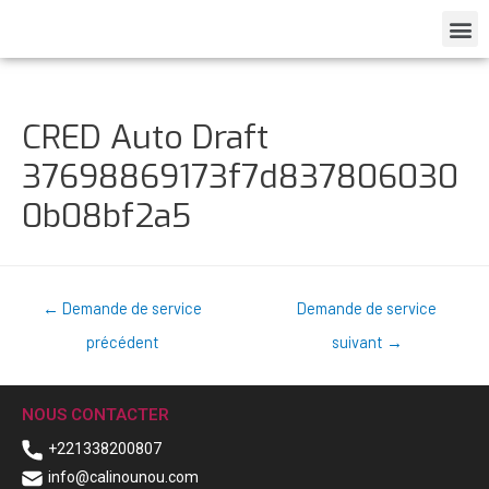
CRED Auto Draft
37698869173f7d837806030
0b08bf2a5
←
Demande de service
Demande de service
précédent
suivant
→
NOUS CONTACTER
+221338200807
info@calinounou.com