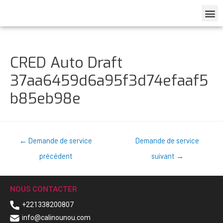
CRED Auto Draft
37aa6459d6a95f3d74efaaf5
b85eb98e
←
Demande de service
Demande de service
précédent
suivant
→
NOUS CONTACTER
+221338200807
info@calinounou.com