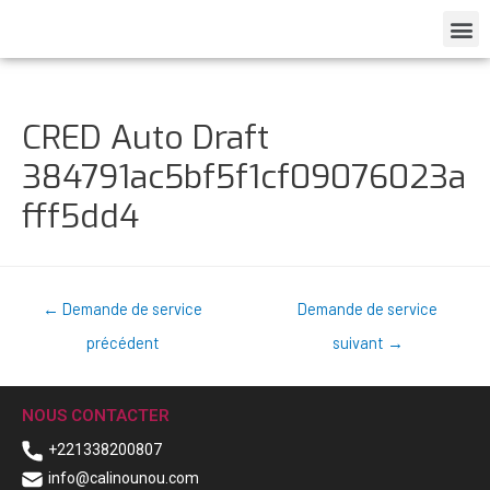
CRED Auto Draft
384791ac5bf5f1cf09076023a
fff5dd4
←
Demande de service
Demande de service
précédent
suivant
→
NOUS CONTACTER
+221338200807
info@calinounou.com