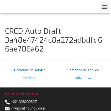
CRED Auto Draft
3a48e47424c8a272adbdfd6
6ae706a62
←
Demande de service
Demande de service
précédent
suivant
→
NOUS CONTACTER
+221338200807
info@calinounou.com