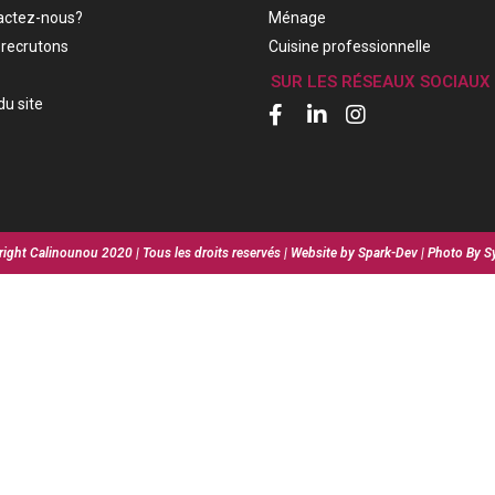
actez-nous?
Ménage
recrutons
Cuisine professionnelle
SUR LES RÉSEAUX SOCIAUX
du site
ight Calinounou 2020 | Tous les droits reservés | Website by Spark-Dev | Photo By S