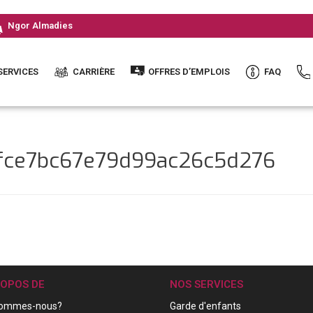
Ngor Almadies
SERVICES
CARRIÈRE
OFFRES D’EMPLOIS
FAQ
2fce7bc67e79d99ac26c5d276
ROPOS DE
NOS SERVICES
sommes-nous?
Garde d'enfants