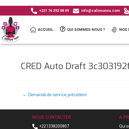
+221 76 292 08 09
info@calinounou.com
ACCUEIL
QUI SOMMES-NOUS ?
NOS 
CRED Auto Draft 3c30319
←
Demande de service précédent
NOUS CONTACTER
A P
+221338200807
Qui 