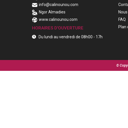
info@calinounou.com
Cont
Ngor Almadies
Nous 
www.calinounou.com
FAQ
Plan 
HORAIRES D'OUVERTURE
Du lundi au vendredi de 08h00 - 17h
© Copyr