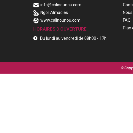
info@calinounou.com
Cont
Ngor Almadies
Nous 
www.calinounou.com
FAQ
Plan 
HORAIRES D'OUVERTURE
Du lundi au vendredi de 08h00 - 17h
© Copyr