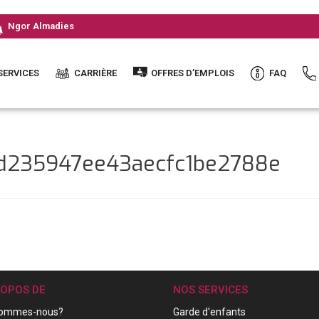
Ngor Almadies
SERVICES
CARRIÈRE
OFFRES D’EMPLOIS
FAQ
ed235947ee43aecfc1be2788e
ROPOS DE
NOS SERVICES
sommes-nous?
Garde d'enfants