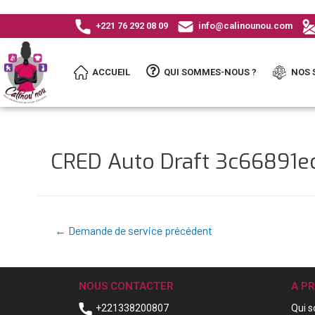
+221 76 292 08 09
info@calinounou.com
ACCUEIL
QUI SOMMES-NOUS ?
NOS 
CRED Auto Draft 3c66891
←
Demande de service précédent
NOUS CONTACTER
A P
+221338200807
Qui 