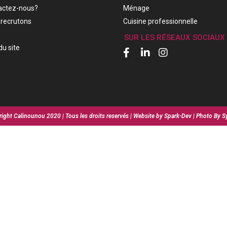
actez-nous?
Ménage
recrutons
Cuisine professionnelle
SUR LES RÉSEAUX SOCIAUX
du site
ight Calinounou 2020 | Tous les droits reservés | Website by Spark-Dev | Photo By S