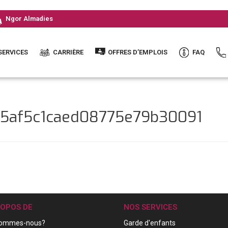
Ngor Almadies
SERVICES
CARRIÈRE
OFFRES D’EMPLOIS
FAQ
55af5c1caed08775e79b30091
ROPOS DE
NOS SERVICES
sommes-nous?
Garde d'enfants