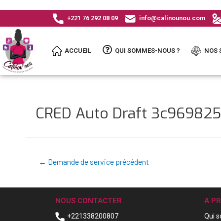
+221 76 292 08 09
info@calinounou.com
ACCUEIL
QUI SOMMES-NOUS ?
NOS 
CRED Auto Draft 3c96982
←
Demande de service précédent
NOUS CONTACTER
A P
+221338200807
Qui 