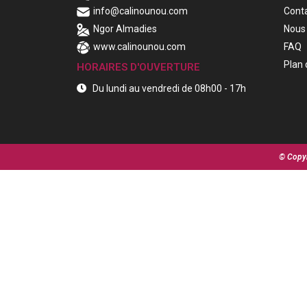
info@calinounou.com
Cont
Ngor Almadies
Nous 
www.calinounou.com
FAQ
Plan 
HORAIRES D'OUVERTURE
Du lundi au vendredi de 08h00 - 17h
© Copyr