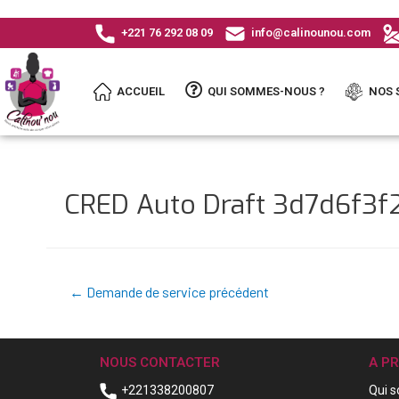
+221 76 292 08 09
info@calinounou.com
ACCUEIL
QUI SOMMES-NOUS ?
NOS 
CRED Auto Draft 3d7d6f3
←
Demande de service précédent
NOUS CONTACTER
A P
+221338200807
Qui 