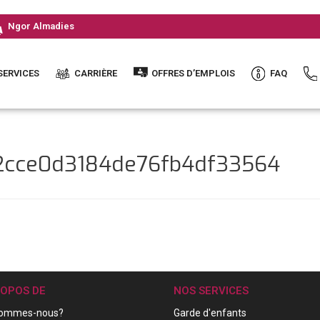
Ngor Almadies
SERVICES
CARRIÈRE
OFFRES D’EMPLOIS
FAQ
f2cce0d3184de76fb4df33564
ROPOS DE
NOS SERVICES
sommes-nous?
Garde d'enfants