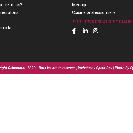
actez-nous?
Ménage
recrutons
Cuisine professionnelle
SUR LES RÉSEAUX SOCIAUX
du site
ight Calinounou 2020 | Tous les droits reservés | Website by Spark-Dev | Photo By S