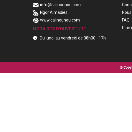
info@calinounou.com
Cont
Ngor Almadies
Nous 
www.calinounou.com
FAQ
Plan 
HORAIRES D'OUVERTURE
Du lundi au vendredi de 08h00 - 17h
© Copyr