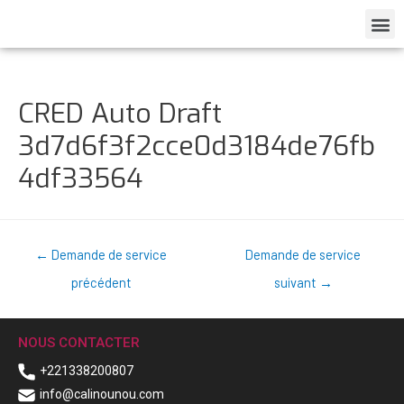
CRED Auto Draft
3d7d6f3f2cce0d3184de76fb
4df33564
←
Demande de service
Demande de service
précédent
suivant
→
NOUS CONTACTER
+221338200807
info@calinounou.com