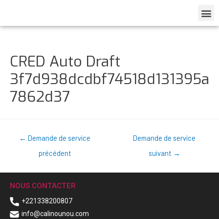
CRED Auto Draft
3f7d938dcdbf74518d131395a
7862d37
←
Demande de service
Demande de service
précédent
suivant
→
NOUS CONTACTER
+221338200807
info@calinounou.com