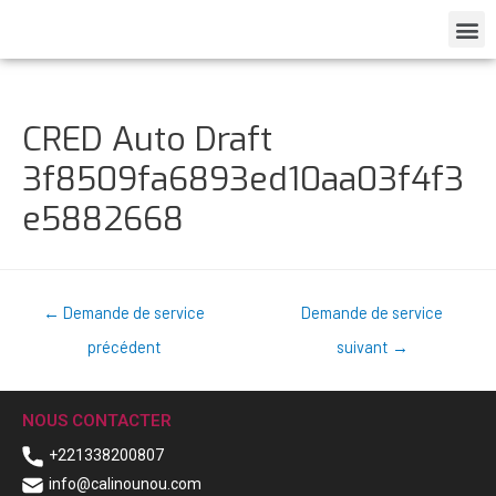
CRED Auto Draft
3f8509fa6893ed10aa03f4f3
e5882668
←
Demande de service
Demande de service
précédent
suivant
→
NOUS CONTACTER
+221338200807
info@calinounou.com