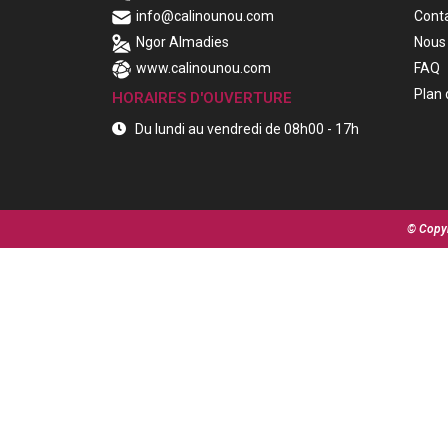
info@calinounou.com
Cont
Ngor Almadies
Nous 
www.calinounou.com
FAQ
Plan 
HORAIRES D'OUVERTURE
Du lundi au vendredi de 08h00 - 17h
© Copyr