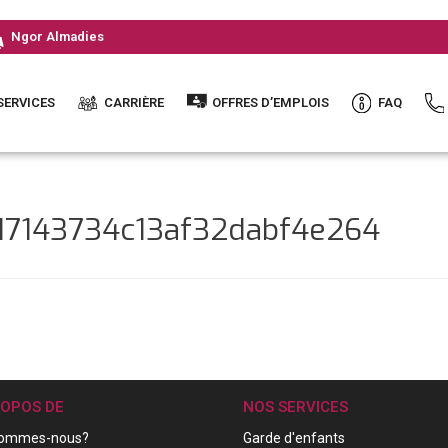
Ngor Almadies
SERVICES
CARRIÈRE
OFFRES D’EMPLOIS
FAQ
317143734c13af32dabf4e264
ROPOS DE
NOS SERVICES
sommes-nous?
Garde d'enfants