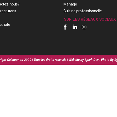
actez-nous?
Ménage
recrutons
Cuisine professionnelle
SUR LES RÉSEAUX SOCIAUX
du site
ight Calinounou 2020 | Tous les droits reservés | Website by Spark-Dev | Photo By S