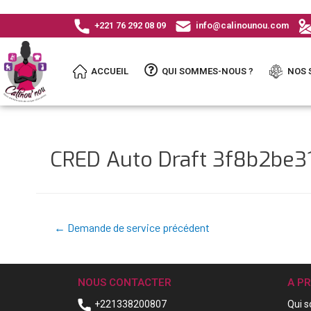
+221 76 292 08 09
info@calinounou.com
ACCUEIL
QUI SOMMES-NOUS ?
NOS 
CRED Auto Draft 3f8b2be
←
Demande de service précédent
NOUS CONTACTER
A P
+221338200807
Qui 