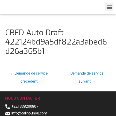
CRED Auto Draft
422124bd9a5df822a3abed6
d26a365b1
←
Demande de service
Demande de service
précédent
suivant
→
NOUS CONTACTER
+221338200807
info@calinounou.com