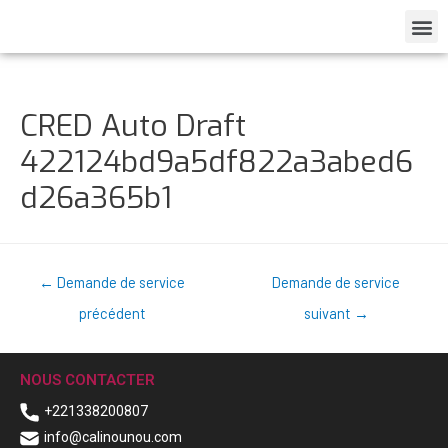
CRED Auto Draft
422124bd9a5df822a3abed6
d26a365b1
←
Demande de service
Demande de service
précédent
suivant
→
NOUS CONTACTER
+221338200807
info@calinounou.com