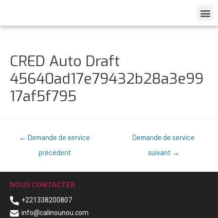
CRED Auto Draft
45640ad17e79432b28a3e99
17af5f795
←
Demande de service
Demande de service
précédent
suivant
→
NOUS CONTACTER
+221338200807
info@calinounou.com