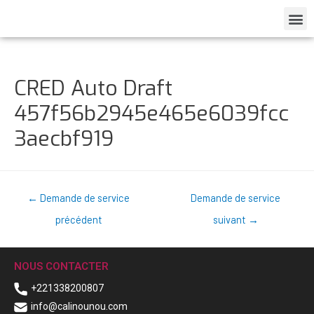
CRED Auto Draft
457f56b2945e465e6039fcc
3aecbf919
←
Demande de service
Demande de service
précédent
suivant
→
NOUS CONTACTER
+221338200807
info@calinounou.com