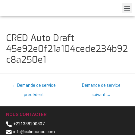
CRED Auto Draft
45e92e0f21a104cede234b92
c8a250e1
←
Demande de service
Demande de service
précédent
suivant
→
NOUS CONTACTER
+221338200807
info@calinounou.com