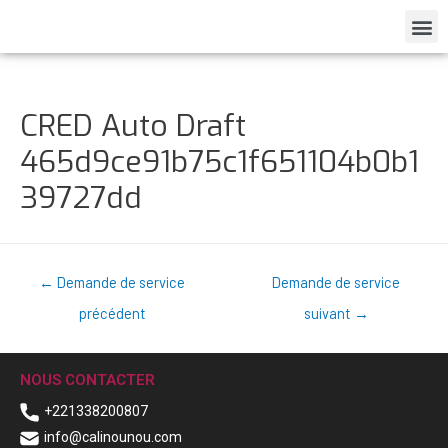
CRED Auto Draft
465d9ce91b75c1f651104b0b1
39727dd
←
Demande de service
Demande de service
précédent
suivant
→
NOUS CONTACTER
+221338200807
info@calinounou.com