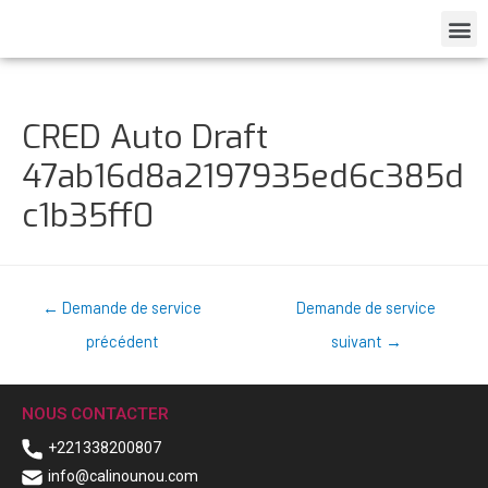
CRED Auto Draft
47ab16d8a2197935ed6c385d
c1b35ff0
←
Demande de service
Demande de service
précédent
suivant
→
NOUS CONTACTER
+221338200807
info@calinounou.com