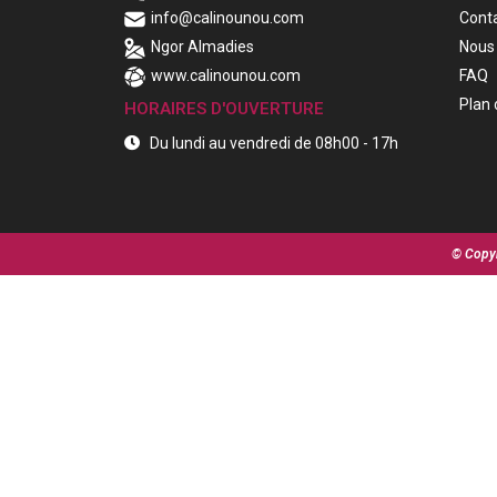
info@calinounou.com
Cont
Ngor Almadies
Nous 
www.calinounou.com
FAQ
Plan 
HORAIRES D'OUVERTURE
Du lundi au vendredi de 08h00 - 17h
© Copyr