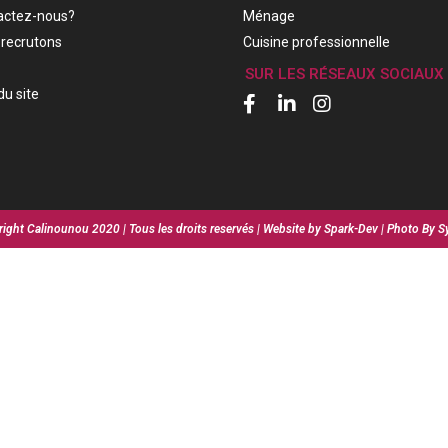
actez-nous?
Ménage
recrutons
Cuisine professionnelle
SUR LES RÉSEAUX SOCIAUX
du site
ight Calinounou 2020 | Tous les droits reservés | Website by Spark-Dev | Photo By S