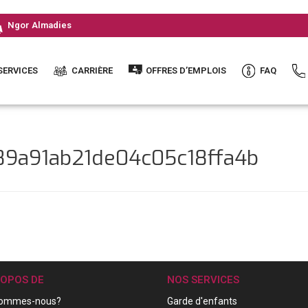
Ngor Almadies
SERVICES
CARRIÈRE
OFFRES D’EMPLOIS
FAQ
89a91ab21de04c05c18ffa4b
ROPOS DE
NOS SERVICES
sommes-nous?
Garde d'enfants