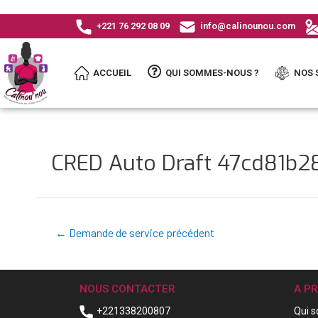
+221 76 292 08 09
info@calinounou.com
ACCUEIL
QUI SOMMES-NOUS ?
NOS 
CRED Auto Draft 47cd81b2
←
Demande de service précédent
NOUS CONTACTER
A P
+221338200807
Qui 