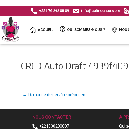
+221 76 292 08 09
info@calinounou.com
ACCUEIL
QUI SOMMES-NOUS ?
NOS 
CRED Auto Draft 4939f40
←
Demande de service précédent
NOUS CONTACTER
A P
+221338200807
Qui 