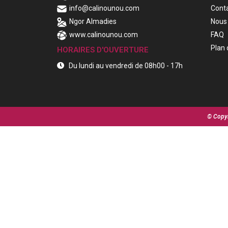
info@calinounou.com
Cont
Ngor Almadies
Nous 
www.calinounou.com
FAQ
Plan 
HORAIRES D'OUVERTURE
Du lundi au vendredi de 08h00 - 17h
© Copyr