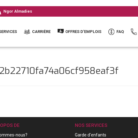
Ngor Almadies
SERVICES
CARRIÈRE
OFFRES D’EMPLOIS
FAQ
92b22710fa74a06cf958eaf3f
ROPOS DE
NOS SERVICES
sommes-nous?
Garde d'enfants