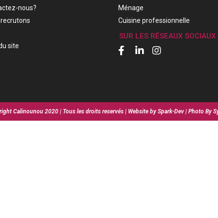
actez-nous?
Ménage
recrutons
Cuisine professionnelle
SUR LES RÉSEAUX SOCIAUX
du site
ight Calinounou 2020 | Tous les droits reservés | Website by Spark-Dev | Photo By S