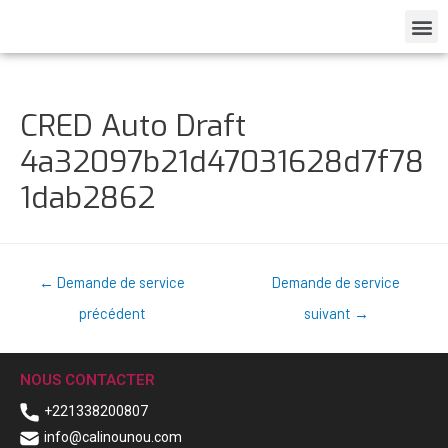
CRED Auto Draft
4a32097b21d47031628d7f78
1dab2862
←
Demande de service
Demande de service
précédent
suivant
→
NOUS CONTACTER
+221338200807
info@calinounou.com