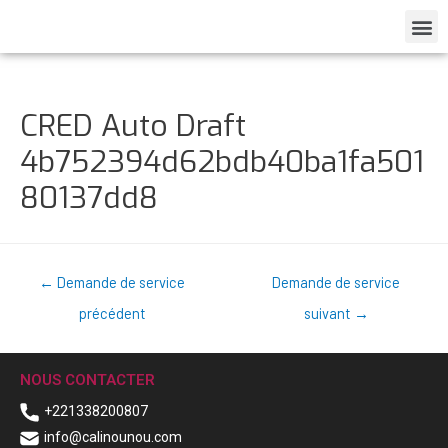
CRED Auto Draft
4b752394d62bdb40ba1fa501
80137dd8
←
Demande de service
Demande de service
précédent
suivant
→
NOUS CONTACTER
+221338200807
info@calinounou.com