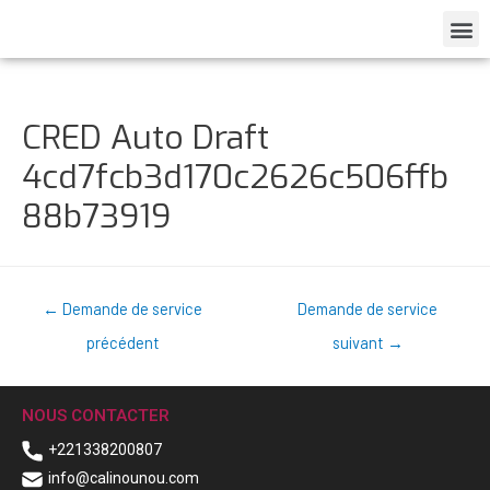
CRED Auto Draft
4cd7fcb3d170c2626c506ffb
88b73919
←
Demande de service
Demande de service
précédent
suivant
→
NOUS CONTACTER
+221338200807
info@calinounou.com