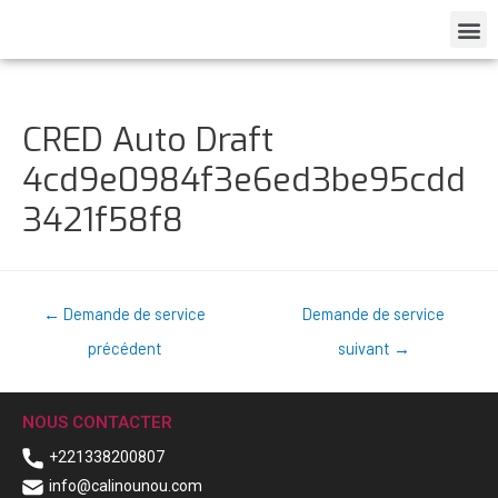
CRED Auto Draft
4cd9e0984f3e6ed3be95cdd
3421f58f8
←
Demande de service
Demande de service
précédent
suivant
→
NOUS CONTACTER
+221338200807
info@calinounou.com