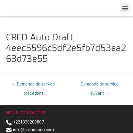
CRED Auto Draft
4eec5596c5df2e5fb7d53ea2
63d73e55
←
Demande de service
Demande de service
précédent
suivant
→
NOUS CONTACTER
+221338200807
info@calinounou.com