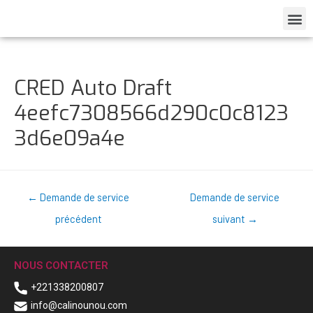
CRED Auto Draft
4eefc7308566d290c0c8123
3d6e09a4e
←
Demande de service
Demande de service
précédent
suivant
→
NOUS CONTACTER
+221338200807
info@calinounou.com