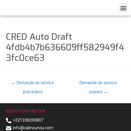
CRED Auto Draft
4fdb4b7b636609ff582949f4
3fc0ce63
←
Demande de service
Demande de service
précédent
suivant
→
NOUS CONTACTER
+221338200807
info@calinounou.com