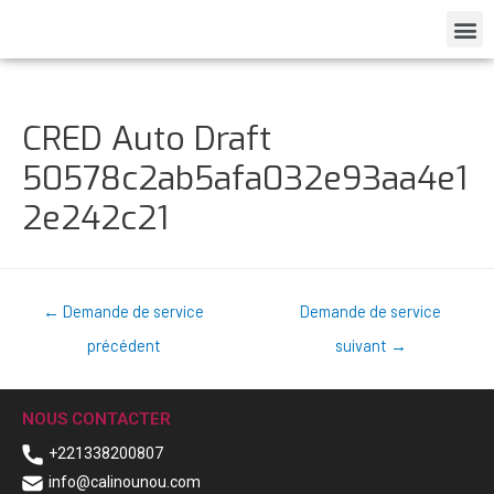
CRED Auto Draft
50578c2ab5afa032e93aa4e1
2e242c21
←
Demande de service
Demande de service
précédent
suivant
→
NOUS CONTACTER
+221338200807
info@calinounou.com