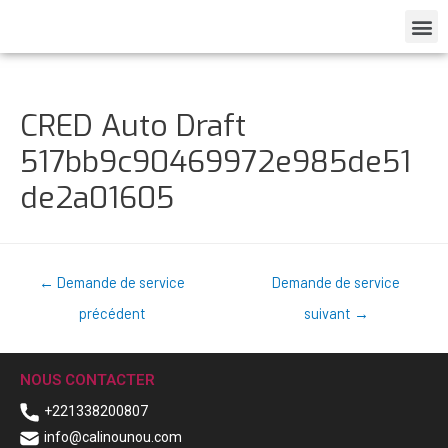
CRED Auto Draft
517bb9c90469972e985de51
de2a01605
←
Demande de service
Demande de service
précédent
suivant
→
NOUS CONTACTER
+221338200807
info@calinounou.com