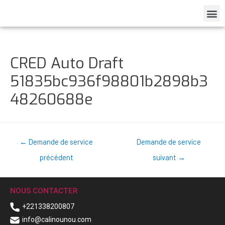
CRED Auto Draft
51835bc936f98801b2898b3
48260688e
←
Demande de service
Demande de service
précédent
suivant
→
NOUS CONTACTER
+221338200807
info@calinounou.com