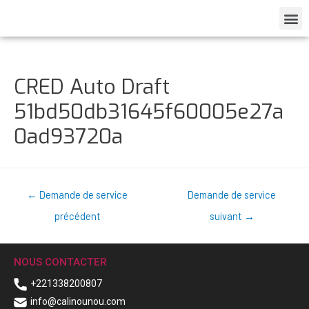
CRED Auto Draft
51bd50db31645f60005e27a
0ad93720a
←
Demande de service
Demande de service
précédent
suivant
→
NOUS CONTACTER
+221338200807
info@calinounou.com