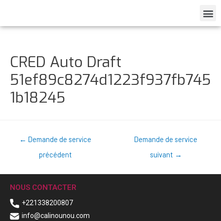
CRED Auto Draft
51ef89c8274d1223f937fb745
1b18245
←
Demande de service
Demande de service
précédent
suivant
→
NOUS CONTACTER
+221338200807
info@calinounou.com