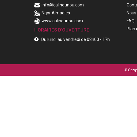
info@calinounou.com
Cont
Ngor Almadies
Nous 
www.calinounou.com
FAQ
Plan 
HORAIRES D'OUVERTURE
Du lundi au vendredi de 08h00 - 17h
© Copyr