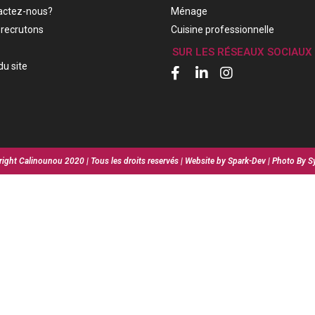
actez-nous?
Ménage
recrutons
Cuisine professionnelle
SUR LES RÉSEAUX SOCIAUX
du site
ight Calinounou 2020 | Tous les droits reservés | Website by Spark-Dev | Photo By S