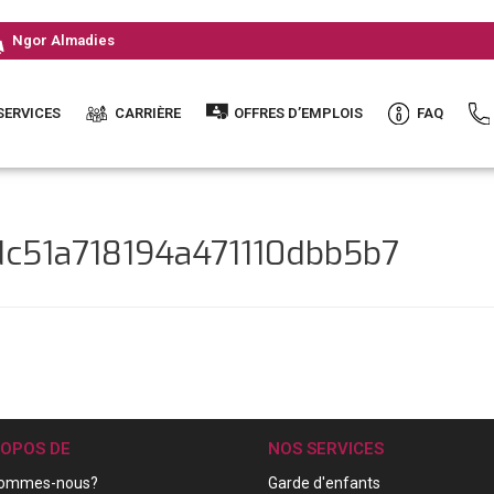
Ngor Almadies
SERVICES
CARRIÈRE
OFFRES D’EMPLOIS
FAQ
dc51a718194a471110dbb5b7
ROPOS DE
NOS SERVICES
sommes-nous?
Garde d'enfants