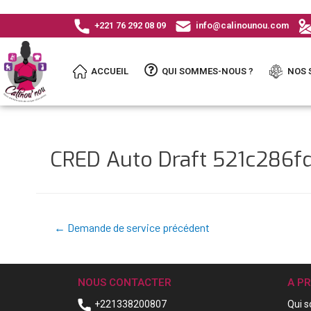
+221 76 292 08 09
info@calinounou.com
ACCUEIL
QUI SOMMES-NOUS ?
NOS 
CRED Auto Draft 521c286f
←
Demande de service précédent
NOUS CONTACTER
A P
+221338200807
Qui 