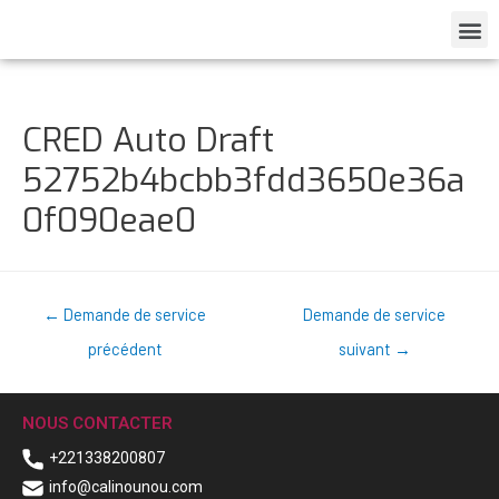
CRED Auto Draft
52752b4bcbb3fdd3650e36a
0f090eae0
←
Demande de service
Demande de service
précédent
suivant
→
NOUS CONTACTER
+221338200807
info@calinounou.com