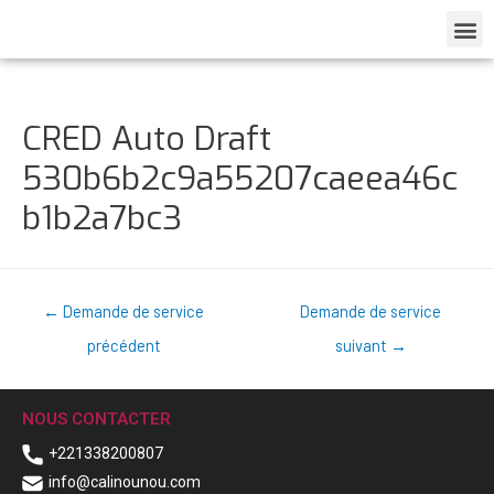
CRED Auto Draft
530b6b2c9a55207caeea46c
b1b2a7bc3
←
Demande de service
Demande de service
précédent
suivant
→
NOUS CONTACTER
+221338200807
info@calinounou.com