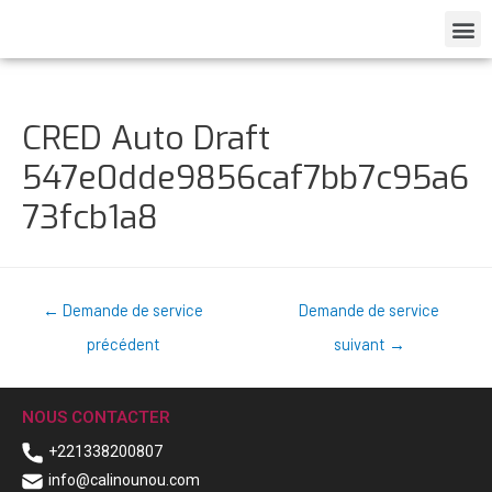
CRED Auto Draft
547e0dde9856caf7bb7c95a6
73fcb1a8
←
Demande de service
Demande de service
précédent
suivant
→
NOUS CONTACTER
+221338200807
info@calinounou.com