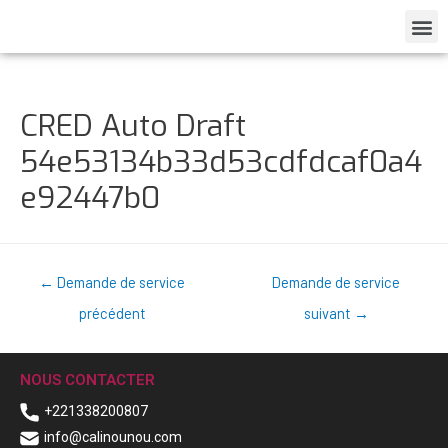
CRED Auto Draft
54e53134b33d53cdfdcaf0a4
e92447b0
←
Demande de service
Demande de service
précédent
suivant
→
NOUS CONTACTER
+221338200807
info@calinounou.com