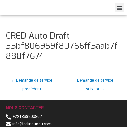
CRED Auto Draft
55bf806959f80766ff5aab7f
888f7674
←
Demande de service
Demande de service
précédent
suivant
→
NOUS CONTACTER
+221338200807
info@calinounou.com