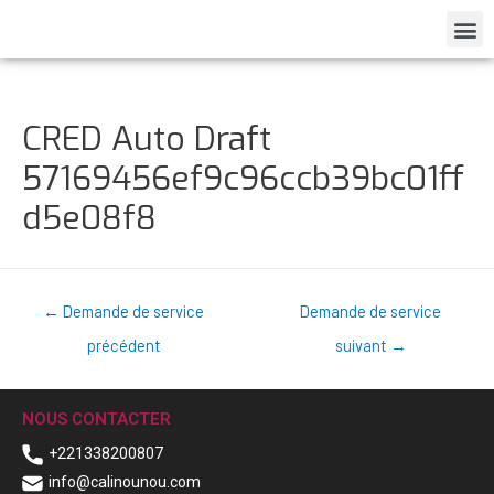
CRED Auto Draft
57169456ef9c96ccb39bc01ff
d5e08f8
←
Demande de service
Demande de service
précédent
suivant
→
NOUS CONTACTER
+221338200807
info@calinounou.com