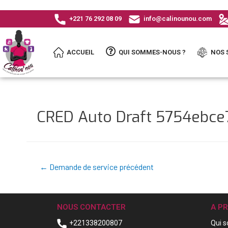
+221 76 292 08 09
info@calinounou.com
ACCUEIL
QUI SOMMES-NOUS ?
NOS 
CRED Auto Draft 5754ebc
←
Demande de service précédent
NOUS CONTACTER
A P
+221338200807
Qui 