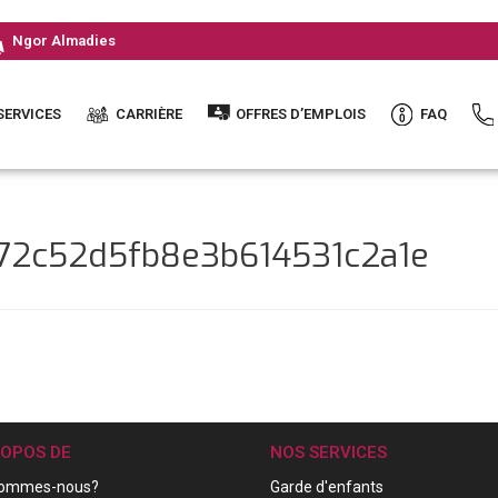
Ngor Almadies
SERVICES
CARRIÈRE
OFFRES D’EMPLOIS
FAQ
e72c52d5fb8e3b614531c2a1e
ROPOS DE
NOS SERVICES
sommes-nous?
Garde d'enfants