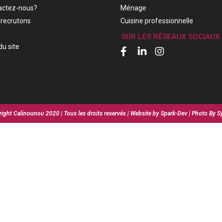
actez-nous?
Ménage
recrutons
Cuisine professionnelle
SUR LES RÉSEAUX SOCIAUX
du site
ight Calinounou 2020 | Tous les droits reservés | Website by Spark-Dev | Photo By S