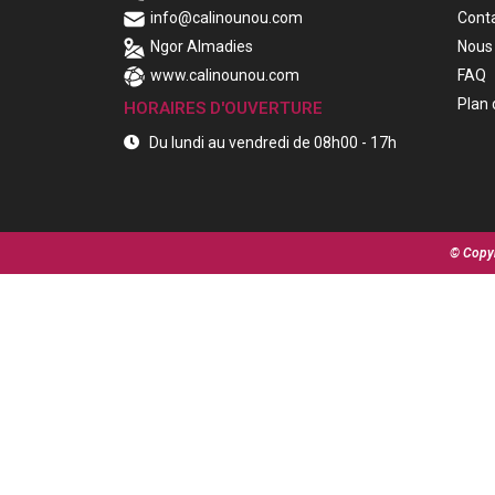
info@calinounou.com
Cont
Ngor Almadies
Nous 
www.calinounou.com
FAQ
Plan 
HORAIRES D'OUVERTURE
Du lundi au vendredi de 08h00 - 17h
© Copyr