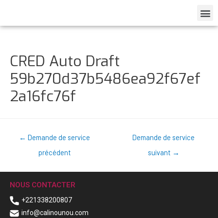
CRED Auto Draft
59b270d37b5486ea92f67ef
2a16fc76f
←
Demande de service
Demande de service
précédent
suivant
→
NOUS CONTACTER
+221338200807
info@calinounou.com