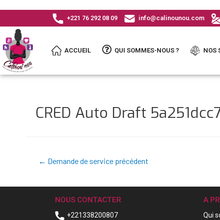
+221 76 292 08 09
info@calinounou.com
ACCUEIL
QUI SOMMES-NOUS ?
NOS 
CRED Auto Draft 5a251dc
←
Demande de service précédent
NOUS CONTACTER
A P
+221338200807
Qui 