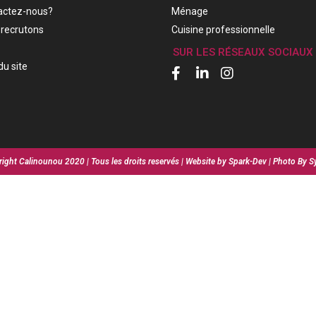
actez-nous?
Ménage
recrutons
Cuisine professionnelle
SUR LES RÉSEAUX SOCIAUX
du site
ight Calinounou 2020 | Tous les droits reservés | Website by Spark-Dev | Photo By S