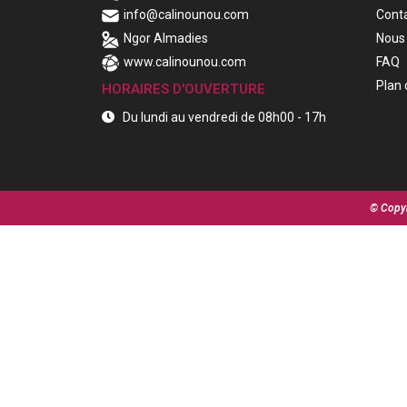
info@calinounou.com
Cont
Ngor Almadies
Nous 
www.calinounou.com
FAQ
Plan 
HORAIRES D'OUVERTURE
Du lundi au vendredi de 08h00 - 17h
© Copyr