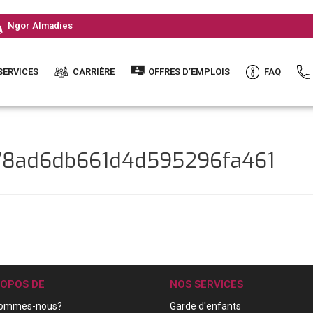
Ngor Almadies
SERVICES
CARRIÈRE
OFFRES D’EMPLOIS
FAQ
c78ad6db661d4d595296fa461
ROPOS DE
NOS SERVICES
sommes-nous?
Garde d'enfants